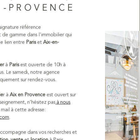
EN-PROVENCE
a signature référence
 de gamme dans l'immobilier qui
 le lien entre
Paris
et
Aix-en-
er
à
Paris
est ouverte de 10h à
us. Le samedi, notre agence
iquement sur rendez-vous.
ie
r à
Aix en Provence
est ouvert sur
seignement, n'hésitez pas
à nous
mail à cette adresse:
.com
.
 accompagne dans vos recherches et