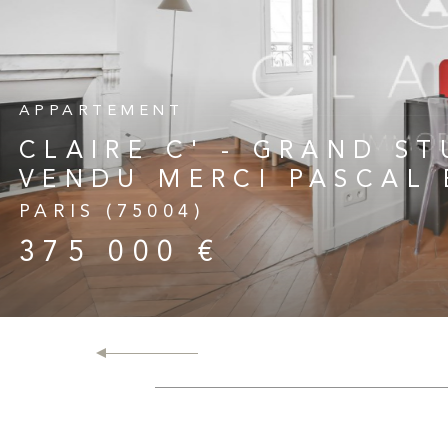
qui répondent parfaitement à vos
gociation efficace pour concrétiser
VOIR LE
ures conditions.
APPARTEMENT
n et vente de
CLAIRE C' - GRAND ST
VENDU MERCI PASCAL
PARIS (75004)
375 000 €
ppartement, maison ou villa à Claire
r d’une estimation précise et
lyse pointue du marché immobilier
arrête pas là : mise en valeur du
ersonnalisée, gestion des visites…
ser votre retour sur investissement