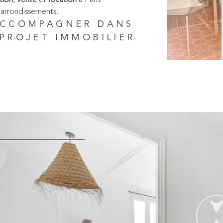
tion
,
vente
et
location
à Paris
 arrondissements.
ACCOMPAGNER DANS
PROJET IMMOBILIER
 bien à vendre
accompagne dans vos projets
ise reconnue à Paris 4 et Aix-en-
r un appartement lumineux dans le
le à Aix ou un studio moderne au cœur
e met tout en œuvre pour vous offrir
approfondie des marchés locaux,