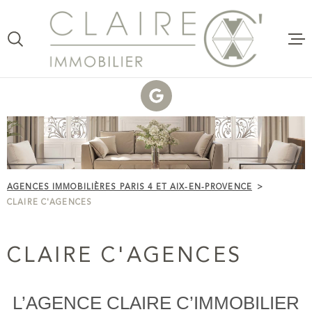
Aller
Aller
Aller
Aller
à
à
au
au
:
la
menu
contenu
VOTRE
recherche
principal
RECHERCHE
VENTE
TYPE
D'OFFRE
ACHETER
LOCATI
TYPE
DE
ESTIMAT
TYPE DE BIEN
BIEN
AGENCES IMMOBILIÈRES PARIS 4 ET AIX-EN-PROVENCE
VILLE
CLAIRE 
CLAIRE C'AGENCES
COMMER
Budget
CLAIRE
CLAIRE C'AGENCES
C'AGENC
BUDGET
L’AGENCE CLAIRE C’IMMOBILIER
VOTRE P
RECHERCHER