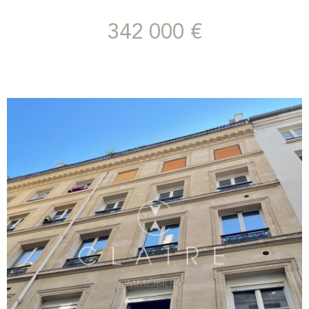
des matériaux de qualité , l’appartement conjugue charme de
l’ancien et confort contemporain . Il comprend : – une pièce de
342 000 €
vie lumineuse faisant également office de chambre avec un lit
escamotable la maison du convertible. – une cuisine ouverte
entièrement équipée , – une salle d’eau moderne avec WC , –
un espace bureau ingénieusement intégré. . Une cave saine
complète l’ensemble. Vendu meublé , ce bien offre un excellent
rendement locatif , avec un loyer potentiel compris entre 1 300
€ et 1 500 €/mois (bail code civil).
VOIR LE BIEN