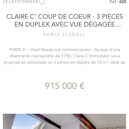
Réf :
603
SÉLECTIONNER
CLAIRE C' COUP DE COEUR - 3 PIÈCES
EN DUPLEX AVEC VUE DÉGAGÉE
PLEIN...
PARIS (75003)
PARIS 3ᵉ – Haut-Marais rue commercantes - Au sein d’une
charmante copropriété de 1750, Claire C’Immobilier vous
propose en exclusivité ce 3 pièces en duplex de 73 m², situé au
3ᵉ étage, au cœur du Marais. L’appartement s’ouvre sur une
grande cuisine de 14 m² avec coin dinatoire sur cour, puis sur un
séjour de 23 m² exposé plein sud sur rue, bénéficiant d’une
915 000 €
belle hauteur sous plafond de 2,75 m et d’une cheminée. À
l’étage se trouvent deux chambres ainsi qu’une salle de bain.
Deux caves viennent compléter ce bien. L’ensemble offre de
nombreux rangements, une belle luminosité et le charme de
l’ancien avec tomettes au sol. L’appartement offre également
un beau potentiel d’aménagement et peut être séparé en deux
lots d’environ 35 m² chacun. Un bien plein de caractère,