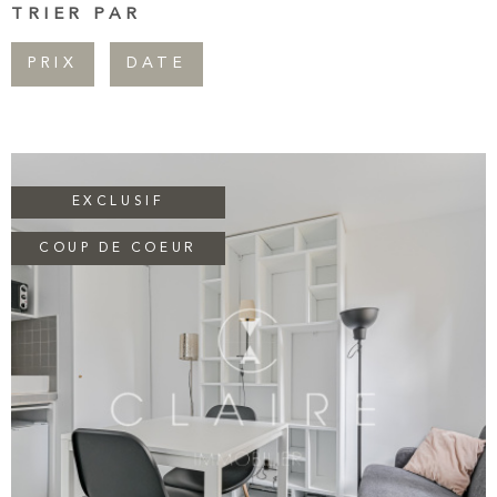
TRIER PAR
Pièces
CONTAC
RECHERCHER
PIÈCES
PRIX
DATE
NEWSLET
RÉFÉRENCE
CRITÈRES SUPPLÉMENTAIRES
Piscine
Parking
EXCLUSIF
Terrasse
COUP DE COEUR
VOIR LE BIEN