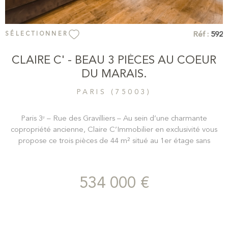
Réf :
592
SÉLECTIONNER
CLAIRE C' - BEAU 3 PIÈCES AU COEUR
DU MARAIS.
PARIS (75003)
Paris 3ᵉ – Rue des Gravilliers – Au sein d’une charmante
copropriété ancienne, Claire C’Immobilier en exclusivité vous
propose ce trois pièces de 44 m² situé au 1er étage sans
ascenseur, au cœur du Marais. L’appartement se compose d’un
séjour de 19 m² avec cuisine ouverte entièrement équipée, mis
en valeur par une belle hauteur sous plafond, des poutres
534 000 €
apparentes peintes en blanc et un parquet au sol. L’espace nuit
comprend deux chambres : l’une de 9,3 m² sur rue et l’autre de
8,3 m² sur cour avec placard intégré. Une salle de bains avec
WC complète ce bien. Un appartement de caractère,