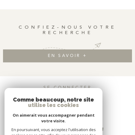
rare. D’une surface de 79,20 m² loi Carrez (99 m² au sol) , cet
appartement séduira les amateurs d’espaces atypiques et de
lumière.
CONFIEZ-NOUS VOTRE
RECHERCHE
EN SAVOIR +
SE CONNECTER
Comme beaucoup, notre site
ESPACE PROPRIÉTAIRE
utilise les cookies
On aimerait vous accompagner pendant
votre visite.
En poursuivant, vous acceptez l'utilisation des