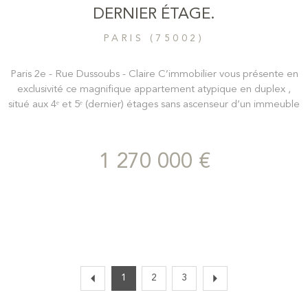
DERNIER ÉTAGE.
PARIS (75002)
Paris 2e - Rue Dussoubs - Claire C’immobilier vous présente en
exclusivité ce magnifique appartement atypique en duplex ,
situé aux 4ᵉ et 5ᵉ (dernier) étages sans ascenseur d’un immeuble
ancien. Appartement de 79m2 carrez et 100 au sol et 90m2
carrez pondéré. Au 4ᵉ étage, vous découvrirez une entrée
donnant accès à l'espace nuit une spacieuse chambre de 17 m²
1 270 000 €
, baignée de lumière grâce à ses deux belles fenêtres, avec
dressing attenant , une très belle hauteur sous plafond , une
salle de bains avec fenêtre sur cour et un WC séparé. . À l’étage
supérieur, accessible par un escalier intérieur, les volumes se
déploient : un espace boudoir , un magnifique salon salle à
manger de 30m2, cathédrale baigné de lumière zénithale et
ouvert par de nombreuses fenêtres, une pièce bureau ou
chambre d’appoint , ainsi qu’une cuisine semi-ouverte
1
2
3
indépendante . Le charme de l’ancien , les volumes
spectaculaires et la luminosité confèrent à ce bien un caractère