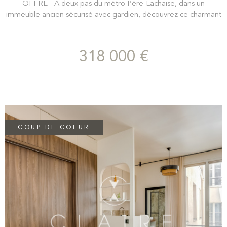
OFFRE - À deux pas du métro Père-Lachaise, dans un
immeuble ancien sécurisé avec gardien, découvrez ce charmant
appartement de 2 pièces situé en étage élevé. Il se compose
d’une entrée desservant un séjour lumineux de 16 m², une
cuisine aménagée, une salle de bains avec WC ainsi qu’une
318 000 €
grande chambre. Entièrement au calme sur cour, ce bien
bénéficie d’une agréable exposition sud-ouest, offrant une belle
luminosité tout au long de la journée. Une cave complète ce
bien.
COUP DE COEUR
VOIR LE BIEN