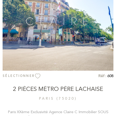
transports et de toutes les commodités.
VOIR LE BIEN
Réf :
608
SÉLECTIONNER
2 PIÈCES MÉTRO PÈRE LACHAISE
PARIS (75020)
Paris XXème Exclusivité Agence Claire C Immobilier SOUS