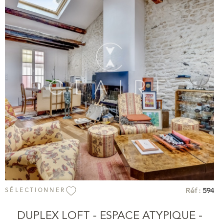
idéalement situé au cœur d’un quartier recherché du Marais.
VOIR LE BIEN
Réf :
594
SÉLECTIONNER
DUPLEX LOFT - ESPACE ATYPIQUE -