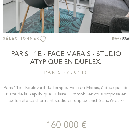
Réf :
586
SÉLECTIONNER
PARIS 11E - FACE MARAIS - STUDIO
ATYPIQUE EN DUPLEX.
PARIS (75011)
Paris 11e - Boulevard du Temple. Face au Marais, à deux pas de
Place de la République , Claire C’immobilier vous propose en
exclusivité ce charmant studio en duplex , niché aux 6ᵉ et 7ᵉ
étages sans ascenseur d’un immeuble ancien. (sans ascsenseur)
Comme un petit cocon sous les toits, ce ravissant deux-pièces
en duplex offre une pièce de vie parfaitement optimisée ainsi
160 000 €
qu’une chambre cosy sous les combles . Au calme absolu sur