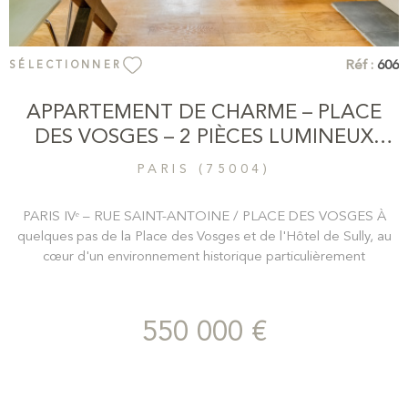
Réf :
606
SÉLECTIONNER
APPARTEMENT DE CHARME – PLACE
DES VOSGES – 2 PIÈCES LUMINEUX
AU...
PARIS (75004)
PARIS IVᵉ – RUE SAINT-ANTOINE / PLACE DES VOSGES À
quelques pas de la Place des Vosges et de l'Hôtel de Sully, au
cœur d'un environnement historique particulièrement
recherché, Claire C'Immobilier vous propose ce charmant
appartement de 39,53 m² Loi Carrez situé au 4ᵉ étage d'un bel
immeuble ancien sécurisé. Baigné de lumière grâce à son
550 000 €
exposition plein sud et bénéficiant d'une vue dégagée, cet
appartement séduit immédiatement par son atmosphère
chaleureuse, son calme et son cachet préservé. Le séjour,
agrémenté d'une cheminée, s'ouvre sur une agréable cuisine