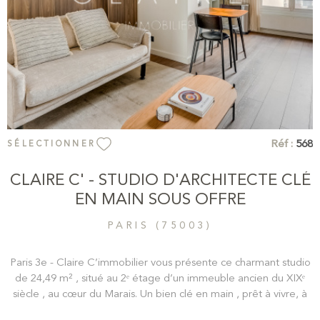
Réf :
568
SÉLECTIONNER
CLAIRE C' - STUDIO D'ARCHITECTE CLÉ
EN MAIN SOUS OFFRE
PARIS (75003)
Paris 3e - Claire C’immobilier vous présente ce charmant studio
de 24,49 m² , situé au 2ᵉ étage d’un immeuble ancien du XIXᵉ
siècle , au cœur du Marais. Un bien clé en main , prêt à vivre, à
l’esprit « chambre d’hôtel ». Entièrement rénové avec goût et