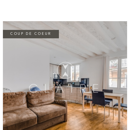
cour , il dégage une atmosphère chaleureuse et intimiste, idéale
pour se ressourcer en plein cœur de la ville. D’une surface de
10,44 m² loi Carrez pondéré à 13m2 pour 16,77 m² au sol il
constitue un pied-à-terre parisien idéal , un premier achat ou un
investissement patrimonial. DPE F : 605 kwh/23 GES - Location
possible Bail residence secondaire entre 700€ et
COUP DE COEUR
800€/mois.Rendement locatif Entre 4,8 % et 5,5 % brut _
Appartement Libre en septembre 2026.
VOIR LE BIEN