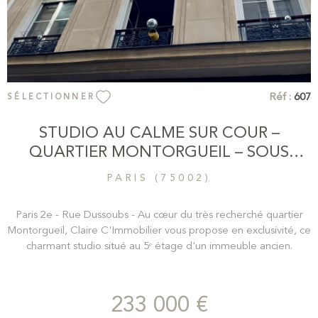
Réf :
607
SÉLECTIONNER
STUDIO AU CALME SUR COUR –
QUARTIER MONTORGUEIL – SOUS
OFFRE
PARIS (75002)
Paris 2e - Rue Dussoubs - Au cœur du très recherché quartier
Montorgueil, Claire C'Immobilier vous propose en exclusivité, ce
charmant studio situé au 5ᵉ étage d'un immeuble ancien.
Donnant intégralement sur cour, cet appartement bénéficie
d'un calme rare en plein centre de Paris. Son agréable pièce de
vie offre un bel espace à aménager selon vos envies. Une
233 000 €
kitchenette ainsi qu'une salle d'eau avec WC et fenêtre sur cour