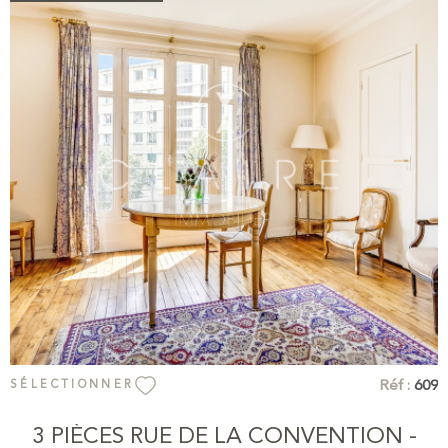
moulures et cheminées confèrent à cet appartement toute
l'élégance des immeubles parisiens de caractère. Sa
configuration actuelle en trois pièces offre également la
possibilité d'être repensée en un spacieux deux pièces selon
vos projets futurs. Un bien de qualité, idéal pour un
investissement patrimonial dans un quartier vivant et recherché
du nord parisien, à découvrir sans tarder.
VOIR LE BIEN
Réf :
609
SÉLECTIONNER
3 PIÈCES RUE DE LA CONVENTION -