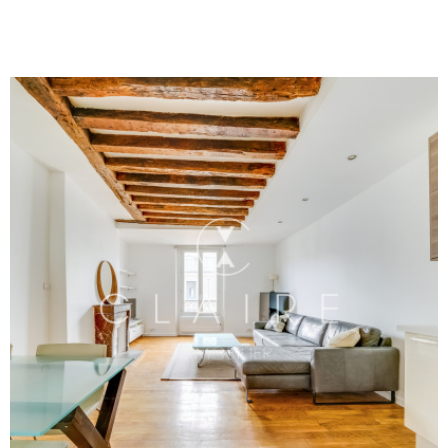
complètent ce bien. Vous apprécierez particulièrement son
emplacement privilégié, au pied des commerces, cafés,
restaurants et marchés qui font le charme et l'animation du
quartier Montorgueil, tout en profitant d'un environnement
paisible à l'abri de l'agitation parisienne. Une adresse idéale
pour un premier achat, un pied-à-terre parisien ou un
investissement locatif de qualité dans l'un des quartiers les plus
vivants et recherchés de la capitale. libre fin d'année 2026. Les
atouts : Emplacement exceptionnel au cœur de Montorgueil 5ᵉ
étage Sur cour, au calme Salle d'eau avec fenêtre Forte
demande locative Commerces et transports à proximité
immédiate Les informations sur les risques auxquels ce bien est
exposé sont disponibles sur le site Géorisques
VOIR LE BIEN