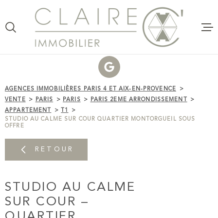
Aller
Aller
Aller
Aller
à
à
au
au
:
la
menu
contenu
VOTRE
recherche
principal
RECHERCHE
VENTE
TYPE
D'OFFRE
ACHETER
AGENCES IMMOBILIÈRES PARIS 4 ET AIX-EN-PROVENCE
LOCATI
VENTE
PARIS
PARIS
PARIS 2EME ARRONDISSEMENT
TYPE
APPARTEMENT
T1
DE
ESTIMAT
STUDIO AU CALME SUR COUR QUARTIER MONTORGUEIL SOUS
TYPE DE BIEN
BIEN
OFFRE
VILLE
CLAIRE 
COMMER
RETOUR
Budget
CLAIRE
C'AGENC
BUDGET
STUDIO AU CALME
SUR COUR –
VOTRE P
RECHERCHER
QUARTIER