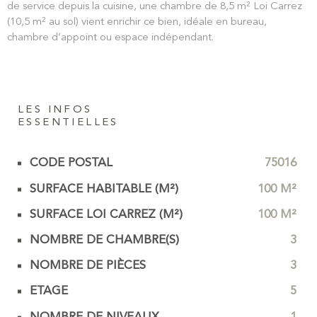
de service depuis la cuisine, une chambre de 8,5 m² Loi Carrez
(10,5 m² au sol) vient enrichir ce bien, idéale en bureau,
chambre d’appoint ou espace indépendant.
LES INFOS
ESSENTIELLES
CODE POSTAL
75016
Caractérisque
Valeurs
SURFACE HABITABLE (M²)
100 M²
SURFACE LOI CARREZ (M²)
100 M²
NOMBRE DE CHAMBRE(S)
3
NOMBRE DE PIÈCES
3
ETAGE
5