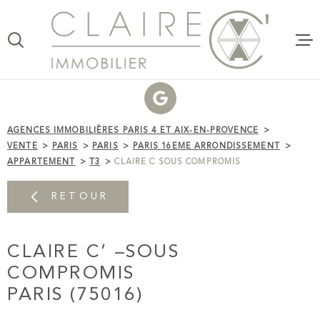
Aller
Aller
Aller
Aller
à
à
au
au
:
la
menu
contenu
VOTRE
recherche
principal
RECHERCHE
VENTE
TYPE
D'OFFRE
ACHETER
AGENCES IMMOBILIÈRES PARIS 4 ET AIX-EN-PROVENCE
LOCATI
VENTE
PARIS
PARIS
PARIS 16EME ARRONDISSEMENT
TYPE
APPARTEMENT
T3
CLAIRE C SOUS COMPROMIS
DE
ESTIMAT
TYPE DE BIEN
BIEN
RETOUR
VILLE
CLAIRE 
COMMER
CLAIRE C’ –SOUS
Budget
CLAIRE
C'AGENC
BUDGET
COMPROMIS
PARIS (75016)
VOTRE P
RECHERCHER