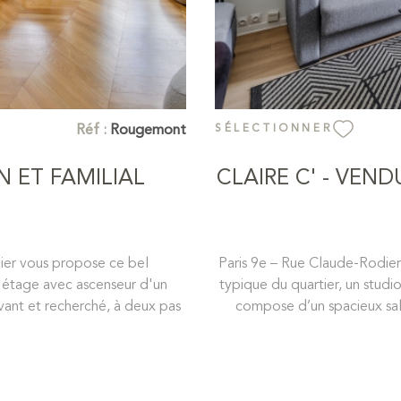
Réf :
Rougemont
SÉLECTIONNER
 ET FAMILIAL
CLAIRE C' - VEN
lier vous propose ce bel
Paris 9e – Rue Claude-Rodier
 étage avec ascenseur d'un
typique du quartier, un studi
vant et recherché, à deux pas
compose d’un spacieux salon
 Appartement d'une surface
dînatoire séparée et entièrem
dans deux chambres, avec un
Exposé sud-ouest, l’appar
ux et la hauteur sous plafond
offrant un cadre agréable et
de lumière grâce à ses grandes
vélo, ou autre. Et un es