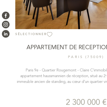
SÉLECTIONNER
APPARTEMENT DE RÉCEPTION
PARIS (75009)
Paris 9e - Quartier Rougemont - Claire C’immobi
appartement haussmannien de réception, situé au 2ᵉ
immeuble ancien de standing, au cœur d’un quartier vi
des Grands Boulevards et du Faubourg Montmartre.
carrez de 160m2 et 175 au sol avec des mezzanines 
balcon filant de 7m2. Dès l’entrée, les volumes génére
2 300 000 €
de 3,30 m donnent le ton. Le séjour de 50 m², baigné 