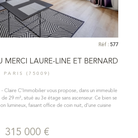
Réf :
577
DU MERCI LAURE-LINE ET BERNARD
PARIS (75009)
 - Claire C’Immobilier vous propose, dans un immeuble
o de 29 m², situé au 3e étage sans ascenseur. Ce bien se
 lumineux, faisant office de coin nuit, d’une cuisine
ent équipée, et d’une salle d’eau avec WC sanibroyeur.
tement est baigné de lumière et entièrement rénové,
 fonctionnel. En plus un petit local fermé en RDC pour
315 000 €
pace au grenier. Idéal pour un premier achat ou un