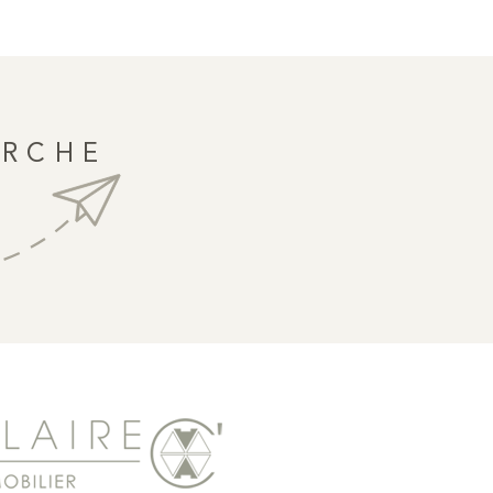
tudio bénéficie d’un emplacement recherché, à proximité
commerces et des transports.
ERCHE