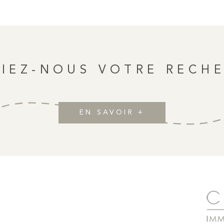
quet en pointe de Hongrie,
investissement locatif, ce s
une organisation familiale
des 
arentale, deux chambres, un
 soignées. Entièrement rénové,
e chambre supplémentaire selon
élégance parisienne, confort
IEZ-NOUS VOTRE RECH
rchée.
EN SAVOIR +