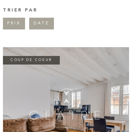
Pièces
CONTAC
TRIER PAR
RECHERCHER
PIÈCES
PRIX
DATE
NEWSLET
RÉFÉRENCE
CRITÈRES SUPPLÉMENTAIRES
Piscine
Parking
COUP DE COEUR
Terrasse
VOIR LE BIEN