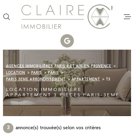
Aller
Aller
Aller
Aller
à
à
au
au
:
la
menu
contenu
VOTRE
recherche
principal
RECHERCHE
VENTE
TYPE
D'OFFRE
ACHETER
LOCATI
AGENCES IMMOBILIÈRES PARIS 4 ET AIX-EN-PROVENCE
TYPE
DE
ESTIMAT
LOCATION
PARIS
PARIS
TYPE DE BIEN
BIEN
PARIS 3EME ARRONDISSEMENT
APPARTEMENT
T3
VILLE
CLAIRE 
LOCATION IMMOBILIÈRE
COMMER
APPARTEMENT 3 PIÈCES PARIS-3EME
Budget
CLAIRE
C'AGENC
BUDGET
Surface
3
annonce(s) trouvée(s) selon vos critères
VOTRE P
SURFACE
PLUS DE CRITÈRES