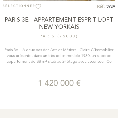
Réf :
593A
SÉLECTIONNER
PARIS 3E - APPARTEMENT ESPRIT LOFT
NEW YORKAIS
PARIS (75003)
Paris 3e – À deux pas des Arts et Métiers - Claire C’Immobilier
vous présente, dans un très bel immeuble 1930, un superbe
appartement de 88 m² situé au 2ᵉ étage avec ascenseur. Ce
bien rare, à l’esprit loft new-yorkais, séduit par sa belle hauteur
sous plafond et ses grandes fenêtres atelier. L’appartement se
compose d’un vaste double séjour de 30m2 avec cuisine
1 420 000 €
ouverte de 8m2 (qui peut également être cloisonnée en
verrière), d’une salle à manger pouvant devenir une seconde
chambre ( 14m2), d’une chambre principale (14m2) avec salle de
douche, ainsi que de nombreux rangements. Le sol
volontairement laissé brut et les volumes généreux offrent un
charme unique. Un magnifique bien à découvrir sans tarder !