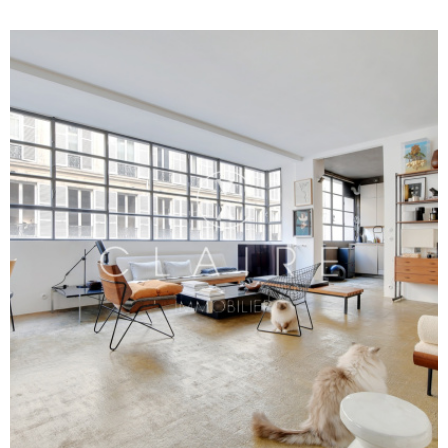
nombreux rangements, une belle luminosité et le charme de
l’ancien avec tomettes au sol. L’appartement offre également
un beau potentiel d’aménagement et peut être séparé en deux
lots d’environ 35 m² chacun. Un bien plein de caractère,
idéalement situé au cœur d’un quartier recherché du Marais.
VOIR LE BIEN