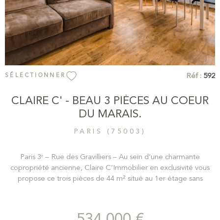
Réf :
592
SÉLECTIONNER
CLAIRE C' - BEAU 3 PIÈCES AU COEUR
DU MARAIS.
PARIS (75003)
Paris 3ᵉ – Rue des Gravilliers – Au sein d’une charmante
copropriété ancienne, Claire C’Immobilier en exclusivité vous
propose ce trois pièces de 44 m² situé au 1er étage sans
ascenseur, au cœur du Marais. L’appartement se compose d’un
séjour de 19 m² avec cuisine ouverte entièrement équipée, mis
en valeur par une belle hauteur sous plafond, des poutres