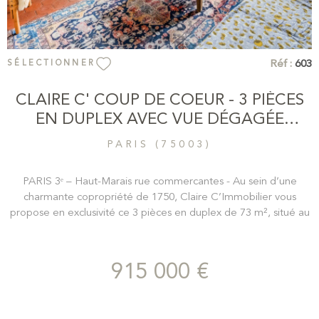
Réf :
603
SÉLECTIONNER
CLAIRE C' COUP DE COEUR - 3 PIÈCES
EN DUPLEX AVEC VUE DÉGAGÉE
PLEIN...
PARIS (75003)
PARIS 3ᵉ – Haut-Marais rue commercantes - Au sein d’une
charmante copropriété de 1750, Claire C’Immobilier vous
propose en exclusivité ce 3 pièces en duplex de 73 m², situé au
3ᵉ étage, au cœur du Marais. L’appartement s’ouvre sur une
grande cuisine de 14 m² avec coin dinatoire sur cour, puis sur un
séjour de 23 m² exposé plein sud sur rue, bénéficiant d’une
915 000 €
belle hauteur sous plafond de 2,75 m et d’une cheminée. À
l’étage se trouvent deux chambres ainsi qu’une salle de bain.
Deux caves viennent compléter ce bien. L’ensemble offre de