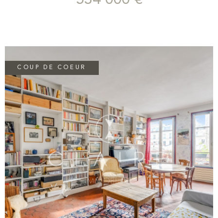
534 000 €
apparentes peintes en blanc et un parquet au sol. L’espace nuit
comprend deux chambres : l’une de 9,3 m² sur rue et l’autre de
8,3 m² sur cour avec placard intégré. Une salle de bains avec
WC complète ce bien. Un appartement de caractère,
idéalement situé dans une rue recherchée du Marais, à
proximité immédiate des commerces, restaurants et transports.
COUP DE COEUR
VOIR LE BIEN