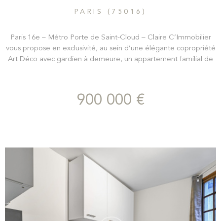
PARIS (75016)
Paris 16e – Métro Porte de Saint-Cloud – Claire C’Immobilier
vous propose en exclusivité, au sein d’une élégante copropriété
Art Déco avec gardien à demeure, un appartement familial de
91m2 carrez situé au 6e étage avec ascenseur, d’une surface
pondérée d’environ 100 m²avec une chambre de service de
8,5m2 au 7e etage. Ce bien se compose d’une entrée
900 000 €
desservant un double séjour lumineux avec balcon filant de 8m2
exposé Est-Sud, donnant sur rue. L’espace nuit offre deux
chambres, l’une sur rue, l’autre sur cour, assurant calme et
confort. Une salle de bain, une cuisine indépendante avec petit
balcon sur cour, ainsi qu’un WC séparé, complètent ce niveau.
Au 7e étage, accessible par l’escalier de service et par l’escalier
de service depuis la cuisine, une chambre de 8,5 m² Loi Carrez
(10,5 m² au sol) vient enrichir ce bien, idéale en bureau,
chambre d’appoint ou espace indépendant.