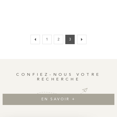
équipée. La chambre, intelligemment agencée avec un lit
coffre, dispose de nombreux rangements intégrés. Une salle
d’eau fonctionnelle avec une fenêtre sur cour. Une belle cave
complète ce bien. Un atout rare : une vue dégagée sur l’église
des Blancs-Manteaux, apportant charme et quiétude à cette
adresse de caractère. Et surtout un ascenseur en plein coeur du
Marais ! Venez le voir cet été nous sommes ouverts !
1
2
3
CONFIEZ-NOUS VOTRE
RECHERCHE
EN SAVOIR +