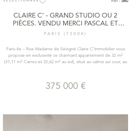
Réf :
580
SÉLECTIONNER
CLAIRE C' - GRAND STUDIO OU 2
PIÈCES. VENDU MERCI PASCAL ET
EMMA
PARIS (75004)
Paris 4e – Rue Madame de Sévigné Claire C’Immobilier vous
propose en exclusivité ce charmant appartement de 32 m²
(31,11 m² Carrez et 32,62 m² au sol), situé au calme sur cour, au
6ᵉ et dernier étage sans ascenseur d’une copropriété avec
gardien. Agencé en deux pièces, il se compose d’une agréable
pièce de vie avec salon, fenêtres avec balconnet idéal pour y
375 000 €
installer des plantes, un espace salle à manger et une cuisine
meublée et équipée, d’une chambre avec placards de
rangement, ainsi que d’une salle de douche avec WC. Très
calme et lumineux, ce bien bénéficie d’une belle hauteur sous
plafond de 2,60 m, avec parquet moulures et cheminées. Un
pied-à-terre idéal au cœur du Marais, baigné de lumière, dans
une adresse recherchée. Les informations sur les risques