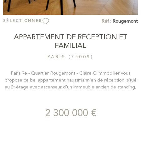
Réf :
Rougemont
SÉLECTIONNER
APPARTEMENT DE RÉCEPTION ET
FAMILIAL
PARIS (75009)
Paris 9e - Quartier Rougemont - Claire C’immobilier vous
propose ce bel appartement haussmannien de réception, situé
au 2ᵉ étage avec ascenseur d'un immeuble ancien de standing,
au cœur d’un quartier vivant et recherché, à deux pas des
Grands Boulevards et du Faubourg Montmartre. Appartement
d'une surface carrez de 160m2 et 175 au sol avec des
2 300 000 €
mezzanines dans deux chambres, avec un balcon filant de 7m2.
Dès l’entrée, les volumes généreux et la hauteur sous plafond
de 3,30 m donnent le ton. Le séjour de 50 m², baigné de
lumière grâce à ses grandes fenêtres, dévoile tout le charme de