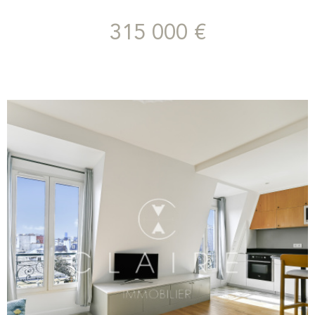
dînatoire séparée et entièrement équipée, et d’une salle d’eau
avec WC sanibroyeur. Exposé sud-ouest, l’appartement est
315 000 €
baigné de lumière et entièrement rénové, offrant un cadre
agréable et fonctionnel. En plus un petit local fermé en RDC
pour vélo, ou autre. Et un espace au grenier. Idéal pour un
premier achat ou un investissement locatif, ce studio bénéficie
d’un emplacement recherché, à proximité des commerces et
des transports.
VOIR LE BIEN