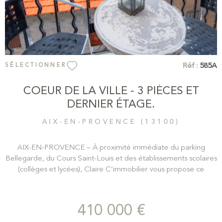
Réf :
585A
SÉLECTIONNER
COEUR DE LA VILLE - 3 PIÈCES ET
DERNIER ÉTAGE.
AIX-EN-PROVENCE (13100)
AIX-EN-PROVENCE – À proximité immédiate du parking
Bellegarde, du Cours Saint-Louis et des établissements scolaires
(collèges et lycées), Claire C’immobilier vous propose ce
charmant appartement de 75 m² (74,52 m² loi Carrez), situé au
2ᵉ et dernier étage d’un immeuble idéalement situé, en plein
cœur de la vie aixoise tout en bénéficiant d’un environnement
410 000 €
calme. L’appartement se compose de : une entrée avec