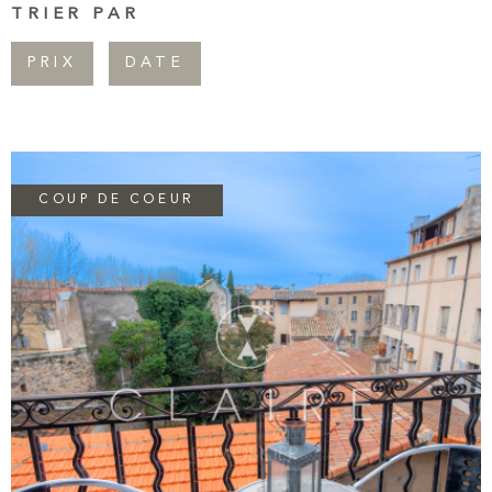
TRIER PAR
Pièces
CONTAC
RECHERCHER
PIÈCES
PRIX
DATE
NEWSLET
RÉFÉRENCE
CRITÈRES SUPPLÉMENTAIRES
Piscine
Parking
COUP DE COEUR
Terrasse
VOIR LE BIEN