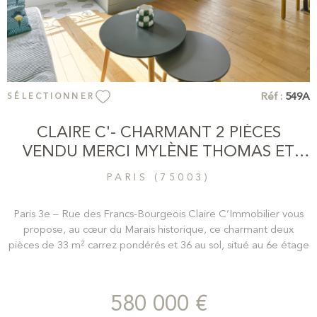
Réf :
549A
SÉLECTIONNER
CLAIRE C'- CHARMANT 2 PIÈCES
VENDU MERCI MYLÈNE THOMAS ET
ANNISSA
PARIS (75003)
Paris 3e – Rue des Francs-Bourgeois Claire C’Immobilier vous
propose, au cœur du Marais historique, ce charmant deux
pièces de 33 m² carrez pondérés et 36 au sol, situé au 6e étage
avec ascenseur d’un bel immeuble ancien en pierre de taille
datant de 1880. Baigné de lumière grâce à son exposition sud-
ouest, cet appartement meublé avec goût offre une pièce de
580 000 €
vie chaleureuse avec cuisine ouverte, entièrement aménagée et