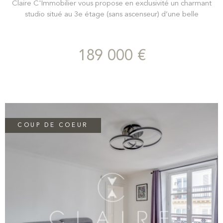
Claire C'Immobilier vous propose en exclusivité un charmant
studio situé au 3e étage (sans ascenseur) d’une belle
copropriété, en plein cœur du Marais. Ce studio d'une surface
de 11m2 au sol et 10,76m2 carrez avec vue sur cour exposé
EST, se compose d’un séjour qui fait également office de
189 000 €
chambre, avec une cuisine ouverte et équipée, une salle d’eau
fonctionnelle avec WC ( chimique autorisé) et des rangements
optimisés. Idéalement placé à proximité immédiate des
commerces, transports et lieux emblématiques du Marais, ce
bien offre un cadre de vie paisible au cœur de la capitale. DPE :
C.
COUP DE COEUR
VOIR LE BIEN