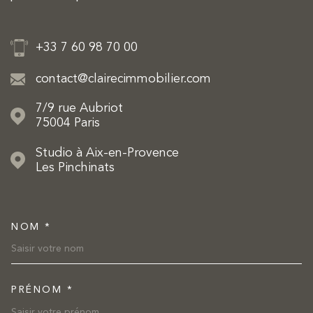
+33 7 60 98 70 00
contact@clairecimmobilier.com
7/9 rue Aubriot
75004
Paris
Studio à Aix-en-Provence
Les Pinchinats
NOM *
TRAD_MELTEM_VOSCOORDON
PRÉNOM *