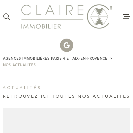
Aller
Aller
Aller
Aller
à
à
au
au
:
la
menu
contenu
VOTRE
recherche
principal
RECHERCHE
VENTE
TYPE
D'OFFRE
ACHETER
LOCATI
AGENCES IMMOBILIÈRES PARIS 4 ET AIX-EN-PROVENCE
NOS ACTUALITES
TYPE
DE
ESTIMAT
TYPE DE BIEN
BIEN
VILLE
CLAIRE 
ACTUALITÉS
COMMER
RETROUVEZ ICI TOUTES NOS ACTUALITES
Budget
CLAIRE
C'AGENC
BUDGET
VOTRE P
RECHERCHER