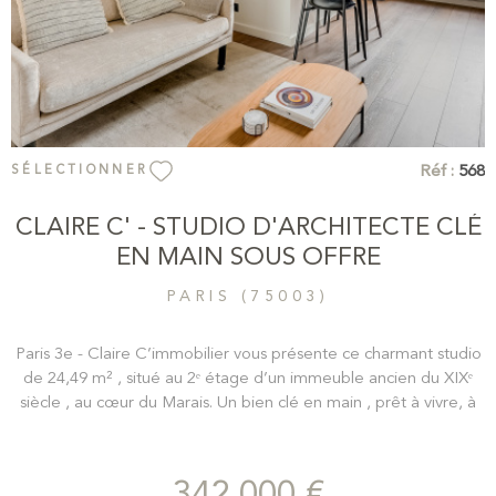
Réf :
568
SÉLECTIONNER
CLAIRE C' - STUDIO D'ARCHITECTE CLÉ
EN MAIN SOUS OFFRE
PARIS (75003)
Paris 3e - Claire C’immobilier vous présente ce charmant studio
de 24,49 m² , situé au 2ᵉ étage d’un immeuble ancien du XIXᵉ
siècle , au cœur du Marais. Un bien clé en main , prêt à vivre, à
l’esprit « chambre d’hôtel ». Entièrement rénové avec goût et
des matériaux de qualité , l’appartement conjugue charme de
l’ancien et confort contemporain . Il comprend : – une pièce de