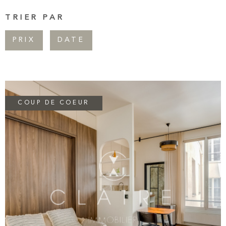
Pièces
CONTAC
TRIER PAR
RECHERCHER
PIÈCES
PRIX
DATE
NEWSLET
RÉFÉRENCE
CRITÈRES SUPPLÉMENTAIRES
Piscine
Parking
COUP DE COEUR
Terrasse
VOIR LE BIEN