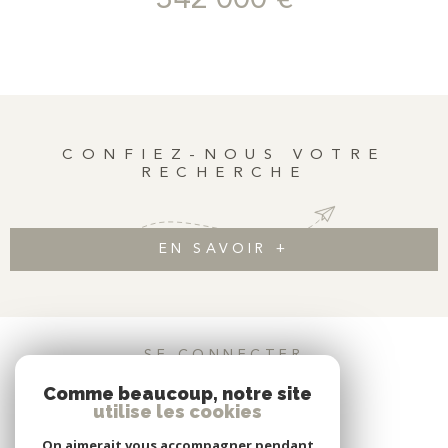
342 000 €
vie lumineuse faisant également office de chambre avec un lit
escamotable la maison du convertible. – une cuisine ouverte
entièrement équipée , – une salle d’eau moderne avec WC , –
un espace bureau ingénieusement intégré. . Une cave saine
complète l’ensemble. Vendu meublé , ce bien offre un excellent
rendement locatif , avec un loyer potentiel compris entre 1 300
€ et 1 500 €/mois (bail code civil).
CONFIEZ-NOUS VOTRE
RECHERCHE
EN SAVOIR +
SE CONNECTER
Comme beaucoup, notre site
ESPACE PROPRIÉTAIRE
utilise les cookies
On aimerait vous accompagner pendant