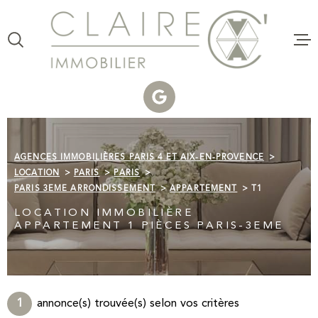
Aller
Aller
Aller
Aller
à
à
au
au
:
la
menu
contenu
VOTRE
recherche
principal
RECHERCHE
VENTE
TYPE
D'OFFRE
ACHETER
LOCATI
AGENCES IMMOBILIÈRES PARIS 4 ET AIX-EN-PROVENCE
TYPE
DE
ESTIMAT
LOCATION
PARIS
PARIS
TYPE DE BIEN
BIEN
PARIS 3EME ARRONDISSEMENT
APPARTEMENT
T1
VILLE
CLAIRE 
LOCATION IMMOBILIÈRE
COMMER
APPARTEMENT 1 PIÈCES PARIS-3EME
Budget
CLAIRE
C'AGENC
BUDGET
Surface
1
annonce(s) trouvée(s) selon vos critères
VOTRE P
SURFACE
PLUS DE CRITÈRES