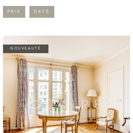
Pièces
CONTAC
PRIX
DATE
RECHERCHER
PIÈCES
NEWSLET
RÉFÉRENCE
CRITÈRES SUPPLÉMENTAIRES
NOUVEAUTÉ
Piscine
Parking
Terrasse
VOIR LE BIEN