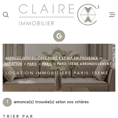
Aller
Aller
Aller
Aller
à
à
au
au
:
la
menu
contenu
VOTRE
recherche
principal
RECHERCHE
VENTE
TYPE
D'OFFRE
ACHETER
LOCATI
AGENCES IMMOBILIÈRES PARIS 4 ET AIX-EN-PROVENCE
TYPE
DE
ESTIMAT
LOCATION
PARIS
PARIS
PARIS 15EME ARRONDISSEMENT
TYPE DE BIEN
BIEN
LOCATION IMMOBILIÈRE PARIS-15EME
VILLE
CLAIRE 
COMMER
Budget
CLAIRE
C'AGENC
BUDGET
1
annonce(s) trouvée(s) selon vos critères
Surface
VOTRE P
SURFACE
PLUS DE CRITÈRES
TRIER PAR