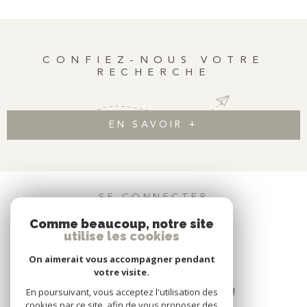
de 12,06 m² , d'une cuisine indépendante de 6,92 m² , d'une
salle d'eau de 3,21 m² et de WC séparés Une cave en sous-sol
complète ce bien. Vous apprécierez tout le charme de l'ancien
avec son parquet, ses moulures et ses cheminées. Toutes les
CONFIEZ-NOUS VOTRE
pièces principales donnent sur la rue et bénéficient du double
RECHERCHE
vitrage. L'appartement offre un beau potentiel d'aménagement
selon vos envies, au sein d'un immeuble recherché du quartier
Convention, à proximité immédiate des commerces, des
transports et de toutes les commodités.
EN SAVOIR +
SE CONNECTER
Comme beaucoup, notre site
ESPACE PROPRIÉTAIRE
utilise les cookies
On aimerait vous accompagner pendant
votre visite.
En poursuivant, vous acceptez l'utilisation des
cookies par ce site, afin de vous proposer des