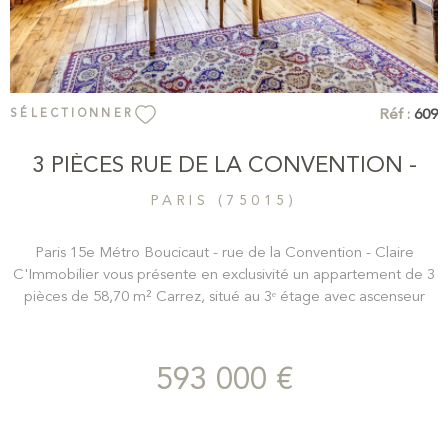
Réf :
609
SÉLECTIONNER
3 PIÈCES RUE DE LA CONVENTION -
PARIS (75015)
Paris 15e Métro Boucicaut - rue de la Convention - Claire
C'Immobilier vous présente en exclusivité un appartement de 3
pièces de 58,70 m² Carrez, situé au 3ᵉ étage avec ascenseur
d'un bel immeuble ancien de standing, parfaitement entretenu,
avec gardien. D'une superficie de 58,70 m² , cet appartement
se compose d'une entrée de 7,11 m² desservant un agréable
593 000 €
séjour de 15,19 m² , baigné de lumière, exposé Sud, grâce à sa
double fenêtre sur rue, d'un salon de 12,38 m² pouvant
également être aménagé en seconde chambre, d'une chambre