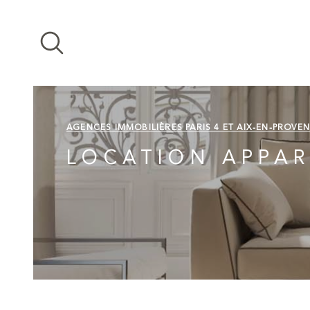
Aller
Aller
Aller
Aller
à
à
au
au
:
la
menu
contenu
recherche
principal
AGENCES IMMOBILIÈRES PARIS 4 ET AIX-EN-PROVE
LOCATION APPAR