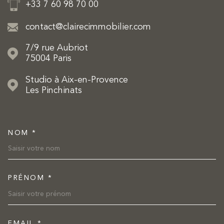
+33 7 60 98 70 00
contact@clairecimmobilier.com
7/9 rue Aubriot
75004
Paris
Studio à Aix-en-Provence
Les Pinchinats
NOM *
TRAD_MELTEM_VOSCOORDON
PRÉNOM *
EMAIL *