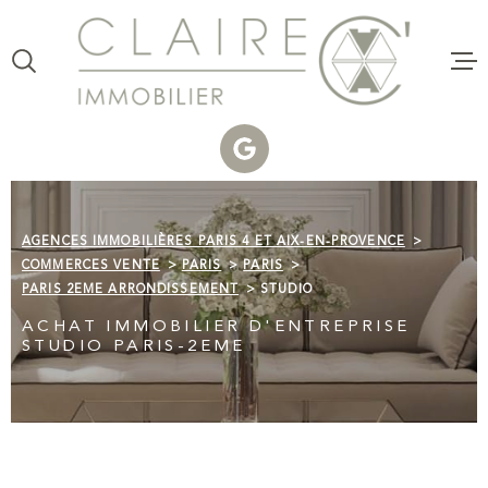
Aller
Aller
Aller
Aller
à
à
au
au
:
la
menu
contenu
VOTRE
recherche
principal
RECHERCHE
VENTE
TYPE
D'OFFRE
ACHETER
LOCATI
AGENCES IMMOBILIÈRES PARIS 4 ET AIX-EN-PROVENCE
TYPE
DE
ESTIMAT
COMMERCES VENTE
PARIS
PARIS
TYPE DE BIEN
BIEN
PARIS 2EME ARRONDISSEMENT
STUDIO
VILLE
CLAIRE 
ACHAT IMMOBILIER D'ENTREPRISE
COMMER
STUDIO PARIS-2EME
Budget
CLAIRE
C'AGENC
BUDGET
Surface
VOTRE P
SURFACE
PLUS DE CRITÈRES