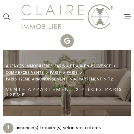
Aller
Aller
Aller
Aller
à
à
au
au
:
la
menu
contenu
VOTRE
recherche
principal
RECHERCHE
VENTE
TYPE
D'OFFRE
ACHETER
LOCATI
AGENCES IMMOBILIÈRES PARIS 4 ET AIX-EN-PROVENCE
TYPE
DE
ESTIMAT
COMMERCES VENTE
PARIS
PARIS
TYPE DE BIEN
BIEN
PARIS 12EME ARRONDISSEMENT
APPARTEMENT
T2
VILLE
CLAIRE 
VENTE APPARTEMENT 2 PIÈCES PARIS-
COMMER
12EME
Budget
CLAIRE
C'AGENC
BUDGET
Surface
1
annonce(s) trouvée(s) selon vos critères
VOTRE P
SURFACE
PLUS DE CRITÈRES