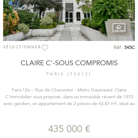
Réf :
545C
SÉLECTIONNER
CLAIRE C'-SOUS COMPROMIS
PARIS (75012)
Paris 12e – Rue de Charenton - Métro Daumesnil. Claire
C’Immobilier vous propose, dans un immeuble récent de 1970
avec gardien, un appartement de 2 pièces de 63,87 m², situé au
1er étage avec ascenseur. Ce bien se compose d’une vaste
entrée avec rangements, ouvrant sur un séjour lumineux,
exposé sud-ouest, agrémenté de grandes baies vitrées. La
435 000 €
cuisine séparée, entièrement aménagée et équipée, offre de
belles possibilités d’aménagement. La chambre (en second jour)