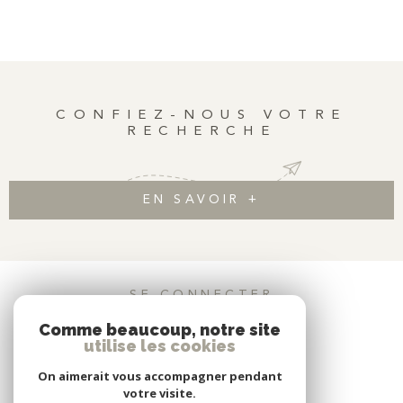
est accompagnée d’une salle d’eau récemment rénovée, et
des toilettes indépendantes complètent ce bien. Aménagement
modulable : possibilité de repenser l’espace en créant une
cuisine américaine ouverte sur le séjour et en transformant la
cuisine actuelle en chambre indépendante avec une grande
CONFIEZ-NOUS VOTRE
fenêtre. Un appartement calme et baigné de lumière, situé
RECHERCHE
dans un quartier dynamique, bien desservi par les transports.
Idéal pour un premier achat ou un très bon bien d'investissment.
Une cave en sous-sol complète ce bien. Possibilité de louer ou
d’acquérir un parking ou un box dans l’immeuble. Visuels non
EN SAVOIR +
contractuels – Home staging virtuel réalisé à titre indicatif grâce
à l’IA
SE CONNECTER
Comme beaucoup, notre site
ESPACE PROPRIÉTAIRE
utilise les cookies
On aimerait vous accompagner pendant
votre visite.