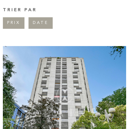
Pièces
CONTAC
TRIER PAR
RECHERCHER
PIÈCES
PRIX
DATE
NEWSLET
RÉFÉRENCE
CRITÈRES SUPPLÉMENTAIRES
Piscine
Parking
Terrasse
VOIR LE BIEN